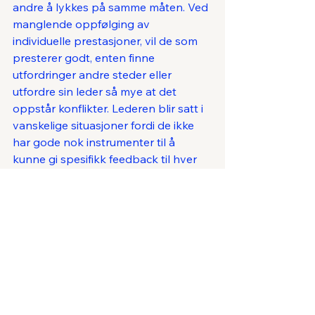
andre å lykkes på samme måten. Ved 
manglende oppfølging av 
individuelle prestasjoner, vil de som 
presterer godt, enten finne 
utfordringer andre steder eller 
utfordre sin leder så mye at det 
oppstår konflikter. Lederen blir satt i 
vanskelige situasjoner fordi de ikke 
har gode nok instrumenter til å 
kunne gi spesifikk feedback til hver 
enkelt medarbeider. 
Verdens rikeste nasjon, men er vi 
verdens dyktigste?
 Daniel H. Pinks skriver i sin 
internasjonale bestselger «Drive» at 
de tre faktorene Autonomi, mestring 
og mening er avgjørende for 
medarbeiderne sin motivasjon. Det er 
lett å være enig i. I Norge er vi 