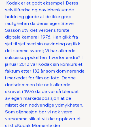
 Kodak er et godt eksempel. Deres 
selvtilfredse og navlebeskuende 
holdning gjorde at de ikke grep 
muligheten da deres egen Steve 
Sasson utviklet verdens første 
digitale kamera i 1976. Han gikk fra 
sjef til sjef med sin nyvinning og fikk 
det samme svaret; Vi har allerede 
suksessoppskriften, hvorfor endre? I 
januar 2012 var Kodak sin konkurs et 
faktum etter 132 år som dominerende 
i markedet for film og foto. Denne 
dødsdommen ble nok allerede 
skrevet i 1976 da de var så blendet 
av egen markedsposisjon at de 
mistet den nødvendige ydmykheten. 
Som oljenasjon bør vi nok være 
varsomme slik at vi ikke opplever et 
slikt «Kodak Moment» der 