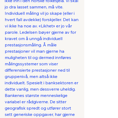
ikke inn i den norske folkesjela. Vi skal 
jo dra lasset sammen, må vite. 
Individuell måling vil jo skape (eller i 
hvert fall avdekke) forskjeller. Det kan 
vi ikke ha noe av. «Likhet» er jo vår 
parole. Ledelsen bøyer gjerne av for 
kravet om å unngå individuell 
prestasjonsmåling. Å måle 
prestasjoner vil man gjerne ha 
muligheten til og dermed innføres 
målingssystemer som viser 
differensierte prestasjoner ned til 
gruppenivå, men altså ikke 
individuelt. Spesielt i banksektoren er 
dette vanlig, men dessverre uheldig. 
Bankenes største menneskelige 
variabel er rådgiverne. De sitter 
geografisk spredt og utfører stort 
sett generiske oppgaver, har gjerne 