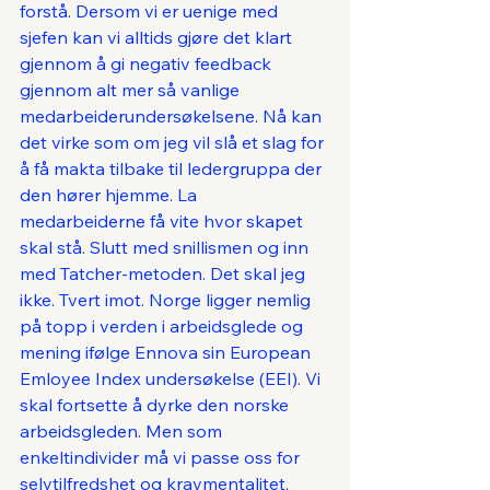
forstå. Dersom vi er uenige med 
sjefen kan vi alltids gjøre det klart 
gjennom å gi negativ feedback 
gjennom alt mer så vanlige 
medarbeiderundersøkelsene. Nå kan 
det virke som om jeg vil slå et slag for 
å få makta tilbake til ledergruppa der 
den hører hjemme. La 
medarbeiderne få vite hvor skapet 
skal stå. Slutt med snillismen og inn 
med Tatcher-metoden. Det skal jeg 
ikke. Tvert imot. Norge ligger nemlig 
på topp i verden i arbeidsglede og 
mening ifølge Ennova sin European 
Emloyee Index undersøkelse (EEI). Vi 
skal fortsette å dyrke den norske 
arbeidsgleden. Men som 
enkeltindivider må vi passe oss for 
selvtilfredshet og kravmentalitet.  