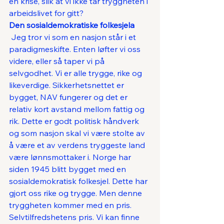
en krise, slik at vi ikke tar tryggheten i 
arbeidslivet for gitt? 
Den sosialdemokratiske folkesjela
 Jeg tror vi som en nasjon står i et 
paradigmeskifte. Enten løfter vi oss 
videre, eller så taper vi på 
selvgodhet. Vi er alle trygge, rike og 
likeverdige. Sikkerhetsnettet er 
bygget, NAV fungerer og det er 
relativ kort avstand mellom fattig og 
rik. Dette er godt politisk håndverk 
og som nasjon skal vi være stolte av 
å være et av verdens tryggeste land 
være lønnsmottaker i. Norge har 
siden 1945 blitt bygget med en 
sosialdemokratisk folkesjel. Dette har 
gjort oss rike og trygge. Men denne 
tryggheten kommer med en pris. 
Selvtilfredshetens pris. Vi kan finne 