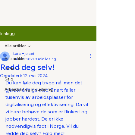
Innlegg
Alle artikler
Lars Hjelset
Alle artikler
14. mai 2021
9 min lesing
Redd deg selv!
Ledelse
Oppdatert:
12. mai 2024
Salg
Du kan føle deg trygg nå, men det 
Arbeidsliv og inkludering
gjelder å følge med. Snart faller 
tusenvis av arbeidsplasser for 
digitalisering og effektivisering. Da vil 
vi bare behøve de som er flinkest og 
jobber hardest. De er ikke 
nødvendigvis født i Norge. Vil du 
redde deg selv? Følg med!