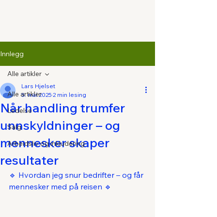
Innlegg
Alle artikler
Lars Hjelset
Alle artikler
5. mai 2025
2 min lesing
Når handling trumfer
Ledelse
unnskyldninger – og
Salg
mennesker skaper
Arbeidsliv og inkludering
resultater
🔹 Hvordan jeg snur bedrifter – og får 
mennesker med på reisen 🔹